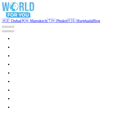
🇦🇪 Dubai
🇲🇦 Marrakech
🇹🇭 Phuket
🇪🇬 Hurghada
Blog