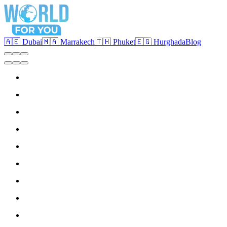
🇦🇪 Dubai
🇲🇦 Marrakech
🇹🇭 Phuket
🇪🇬 Hurghada
Blog