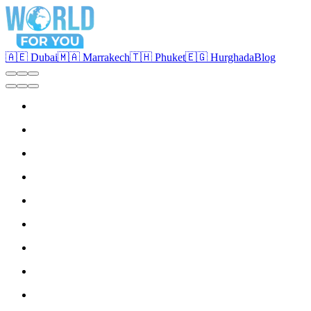
🇦🇪 Dubai
🇲🇦 Marrakech
🇹🇭 Phuket
🇪🇬 Hurghada
Blog