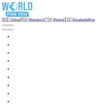
🇦🇪 Dubai
🇲🇦 Marrakech
🇹🇭 Phuket
🇪🇬 Hurghada
Blog