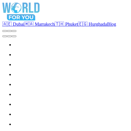
🇦🇪 Dubai
🇲🇦 Marrakech
🇹🇭 Phuket
🇪🇬 Hurghada
Blog