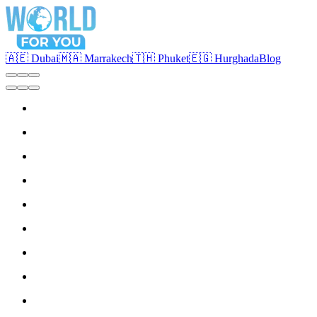
🇦🇪 Dubai
🇲🇦 Marrakech
🇹🇭 Phuket
🇪🇬 Hurghada
Blog