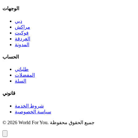
الوجهات
دبي
مراكش
فوكيت
الغردقة
المدونة
الحساب
طلباتي
المفضلات
السلة
قانوني
شروط الخدمة
سياسة الخصوصية
© 2026 World For You. جميع الحقوق محفوظة