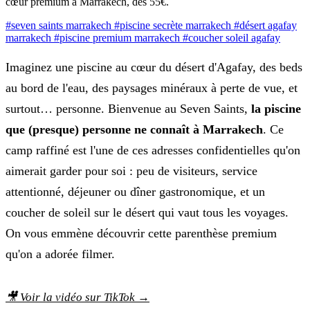
cœur premium à Marrakech, dès 55€.
#seven saints marrakech
#piscine secrète marrakech
#désert agafay
marrakech
#piscine premium marrakech
#coucher soleil agafay
Imaginez une piscine au cœur du désert d'Agafay, des beds
au bord de l'eau, des paysages minéraux à perte de vue, et
surtout… personne. Bienvenue au Seven Saints,
la piscine
que (presque) personne ne connaît à Marrakech
. Ce
camp raffiné est l'une de ces adresses confidentielles qu'on
aimerait garder pour soi : peu de visiteurs, service
attentionné, déjeuner ou dîner gastronomique, et un
coucher de soleil sur le désert qui vaut tous les voyages.
On vous emmène découvrir cette parenthèse premium
qu'on a adorée filmer.
🎥 Voir la vidéo sur TikTok →