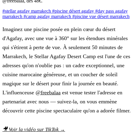
@freebalaa, dès 48€.
#stellar agafay marrakech
#piscine désert agafay
#day pass agafay
marrakech
#camp agafay marrakech
#piscine vue désert marrakech
Imaginez une piscine posée en plein cœur du désert
d'Agafay, avec une vue à 360° sur les étendues minérales
qui s'étirent à perte de vue. À seulement 50 minutes de
Marrakech, le Stellar Agafay Desert Camp est l'une de ces
adresses qu'on n'oublie pas : un cadre exceptionnel, une
cuisine marocaine généreuse, et un coucher de soleil
magique sur le désert pour finir la journée en beauté.
L'influenceuse
@freebalaa
est venue tester l'adresse en
partenariat avec nous — suivez-la, on vous emmène
découvrir cette piscine spectaculaire qu'on a adorée filmer.
🎥 Voir la vidéo sur TikTok →