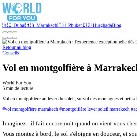
🇦🇪 Dubai
🇲🇦 Marrakech
🇹🇭 Phuket
🇪🇬 Hurghada
Blog
Retour au blog
Conseils
Vol en montgolfière à Marrakech
World For You
5 min de lecture
Vol en montgolfière au lever du soleil, survol des montagnes et petit
#vol montgolfière marrakech
#montgolfière lever soleil marrakech
#ac
Imaginez : il fait encore nuit quand on vient vous che
Vous montez à bord, le sol s'éloigne en douceur, et so