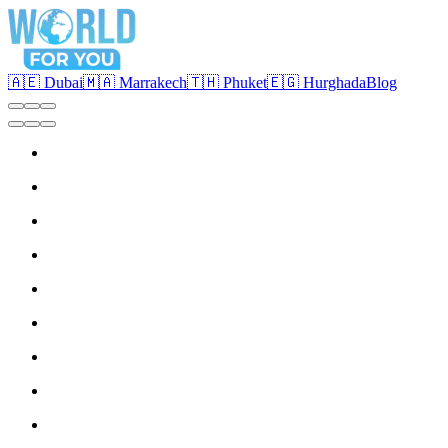
🇦🇪 Dubai
🇲🇦 Marrakech
🇹🇭 Phuket
🇪🇬 Hurghada
Blog